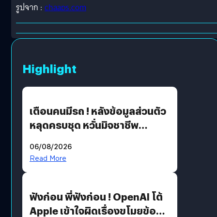
รูปจาก :
chaaps.com
Highlight
เตือนคนมีรถ ! หลังข้อมูลส่วนตัว
หลุดครบชุด หวั่นมิจชาชีพ
สวมรอย ล่าสุดพบแล้วเกิดจาก
06/08/2026
รหัสผ่านหลุด ไม่ใช่แฮ็กเกอร์
Read More
ฟังก่อน พี่ฟังก่อน ! OpenAI โต้
Apple เข้าใจผิดเรื่องขโมยข้อมูล