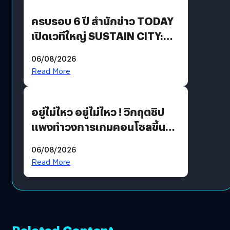
ปันผล 0.10 บาท/หุ้น
ครบรอบ 6 ปี สำนักข่าว TODAY
เปิดเวทีใหญ่ SUSTAIN CITY:
THE GREEN TRANSITION ถก
06/08/2026
แนวทางปรับตัวสู่เศรษฐกิจสี
Read More
เขียวอย่างยั่งยืน
อยู่ไม่ไหว อยู่ไม่ไหว ! วิกฤตชิป
แพงทำวงการเกมคอนโซลขึ้น
ราคายับ แบบนี้เกมเมอร์อยู่ยังไง
06/08/2026
?
Read More
Related Content