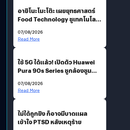
อายิโนะโมะโต๊ะ เผยยุทธศาสตร์
Food Technology ชูเทคโนโลยี
“AminoScience” เจาะอินไซต์ผู้
07/08/2026
บริโภคและ B2B
Read More
ใช้ 5G ได้แล้ว! เปิดตัว Huawei
Pura 90s Series ชูกล้องซูม
200 MP ในรุ่นท็อป
07/08/2026
Read More
ไม่ได้ถูกยิง ก็อาจมีบาดแผล
เข้าใจ PTSD หลังเหตุร้าย