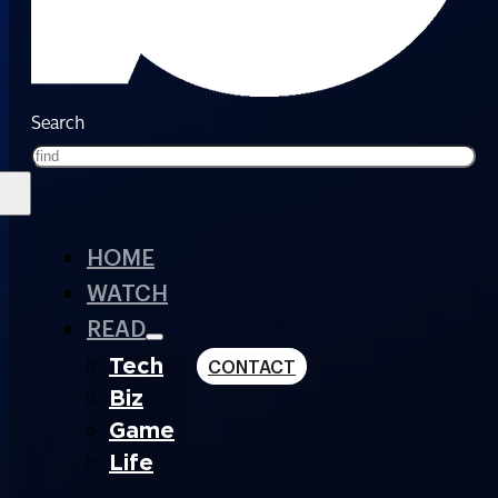
Search
HOME
WATCH
READ
Tech
CONTACT
Biz
Game
Life