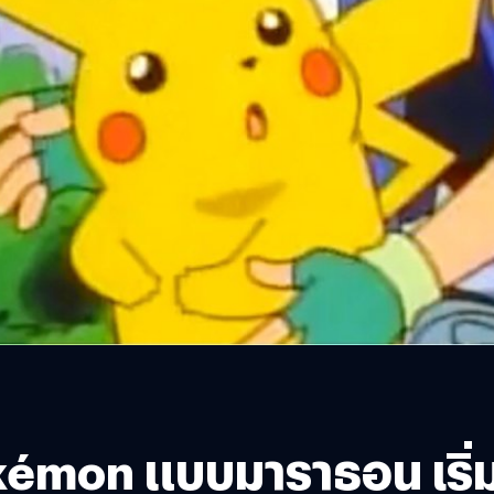
émon แบบมาราธอน เริ่มจั