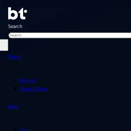
Search
Watch
Playlist
Short & Reels
Read
Tech