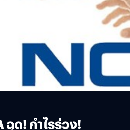
ฉุด! กำไรร่วง!