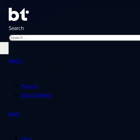
Search
Watch
Playlist
Short & Reels
Read
Tech