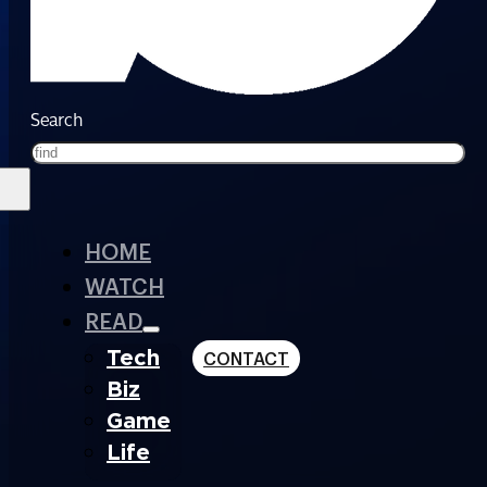
Search
HOME
WATCH
READ
Tech
CONTACT
Biz
Game
Life