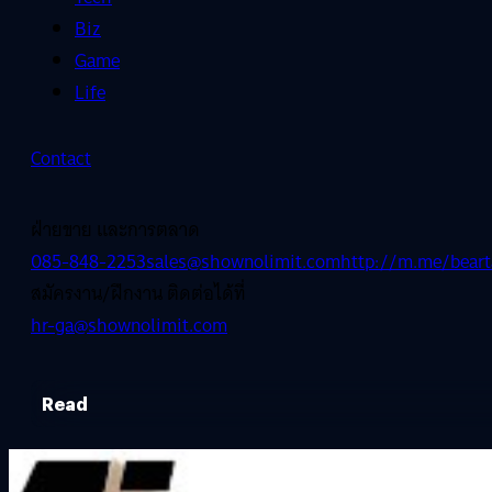
Biz
Game
Life
Contact
ฝ่ายขาย และการตลาด
085-848-2253
sales@shownolimit.com
http://m.me/beart
สมัครงาน/ฝึกงาน ติดต่อได้ที่
hr-ga@shownolimit.com
Read