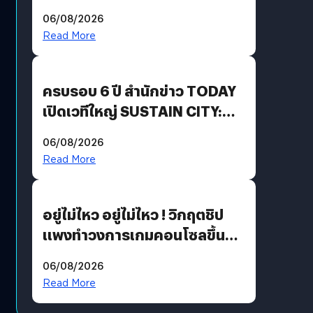
Energy สร้างฐาน Recurring
06/08/2026
Revenue เร่งเครื่อง New
Read More
Growth Engine พร้อมจ่าย
ปันผล 0.10 บาท/หุ้น
ครบรอบ 6 ปี สำนักข่าว TODAY
เปิดเวทีใหญ่ SUSTAIN CITY:
THE GREEN TRANSITION ถก
06/08/2026
แนวทางปรับตัวสู่เศรษฐกิจสี
Read More
เขียวอย่างยั่งยืน
อยู่ไม่ไหว อยู่ไม่ไหว ! วิกฤตชิป
แพงทำวงการเกมคอนโซลขึ้น
ราคายับ แบบนี้เกมเมอร์อยู่ยังไง
06/08/2026
?
Read More