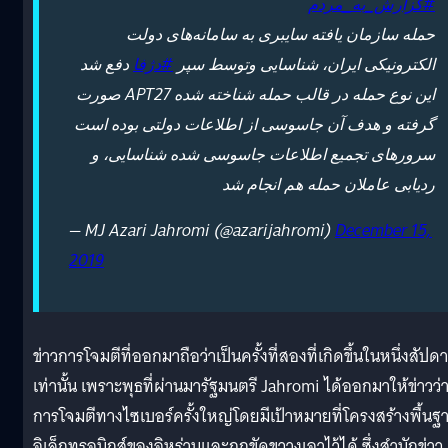
#گزارش_به_مردم
حمله سازمان یافته سایبری به سامانه‌های دولت
الکترونیکی ایران، شناسایی وتوسط سپر
#دژفا
دفع شد
این نوع حمله در قالب حمله شناخته شده APT27 صورت
گرفته و هدف آن جاسوسی از اطلاعات دولتی بوده است
سرورهای تجمیع اطلاعات جاسوسی شده شناسایی، و
ردیابی عاملان حمله هم انجام شد
— MJ Azari Jahromi (@azarijahromi)
December 15,
2019
ข่าวการโจมตีที่ออกมาถือว่าเป็นครั้งที่สองที่เกิดขึ้นในหนึ่งสัปดา
เท่านั้น เพราะพุธที่ผ่านมารัฐมนตรี Jahromi ได้ออกมาให้ข่าวว่า
การโจมตีทางไซเบอร์ครั้งใหญ่โดยมีเป้าหมายที่โครงสร้างพื้นฐ
อิเล็กทรอนิกส์ของอิหร่านและถูกขัดขวางเอาไว้ได้ ซึ่งสำนักข่าว