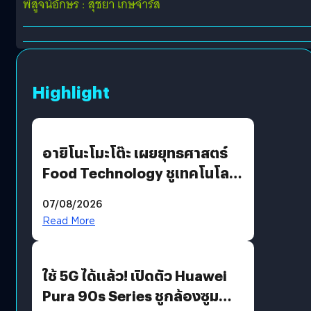
พิสูจน์อักษร : สุชยา เกษจำรัส
Highlight
อายิโนะโมะโต๊ะ เผยยุทธศาสตร์
Food Technology ชูเทคโนโลยี
“AminoScience” เจาะอินไซต์ผู้
07/08/2026
บริโภคและ B2B
Read More
ใช้ 5G ได้แล้ว! เปิดตัว Huawei
Pura 90s Series ชูกล้องซูม