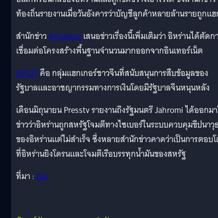
ท้องถิ่นรายงานเมื่อวันอังคารว่าบัญชีลูกค้าหลายล้านรายถูกแฮ
สำนักข่าว
Aljazeera
เสนอข่าวเรื่องนี้เพิ่มเติมว่า อิหร่านได้ตัดก
เชื่อมต่อโครงสร้างพื้นฐานจำนวนมากออกจากอินเทอร์เน็ต
APT27
คือ กลุ่มแฮกเกอร์ชาวจีนที่สนับสนุนการสืบข้อมูลของ
รัฐบาลและอาชญากรรมทางการเงินโดยมีรัฐบาลจีนหนุนหลัง
เดือนมิถุนายน Presstv รายงานถึงรัฐมนตรี Jahromi ได้ออกมา
ข่าวว่าอิหร่านถูกสหรัฐโจมตีทางไซเบอร์ในระบบควบคุมขีปนาวุ
ของอิหร่านแต่ไม่สำเร็จ ซึ่งหลายสำนักข่าวคาดว่าเป็นการตอบโต
ที่อิหร่านยิงโดรนและโจมตีเรือบรรทุกน้ำมันของสหรัฐ
ที่มา :
bbc