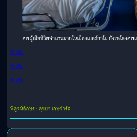
ศพผู้เสียชีวิตจำนวนมากในเมืองเบอร์กาโม ยังรอโลงศ
อ้างอิง
อ้างอิง
อ้างอิง
พิสูจน์อักษร : สุชยา เกษจำรัส