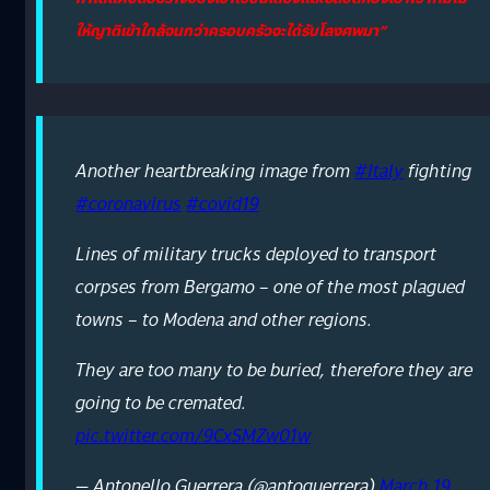
ให้ญาติเข้าใกล้จนกว่าครอบครัวจะได้รับโลงศพมา”
Another heartbreaking image from
#Italy
fighting
#coronavirus
#covid19
Lines of military trucks deployed to transport
corpses from Bergamo – one of the most plagued
towns – to Modena and other regions.
They are too many to be buried, therefore they are
going to be cremated.
pic.twitter.com/9CxSMZw01w
— Antonello Guerrera (@antoguerrera)
March 19,