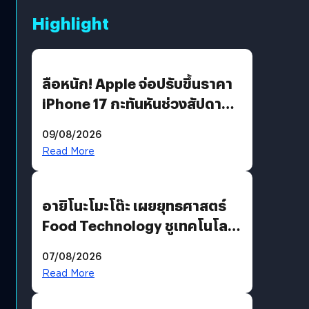
Highlight
ลือหนัก! Apple จ่อปรับขึ้นราคา
iPhone 17 กะทันหันช่วงสัปดาห์ที่
10 สิงหาคมนี้
09/08/2026
Read More
อายิโนะโมะโต๊ะ เผยยุทธศาสตร์
Food Technology ชูเทคโนโลยี
“AminoScience” เจาะอินไซต์ผู้
07/08/2026
บริโภคและ B2B
Read More