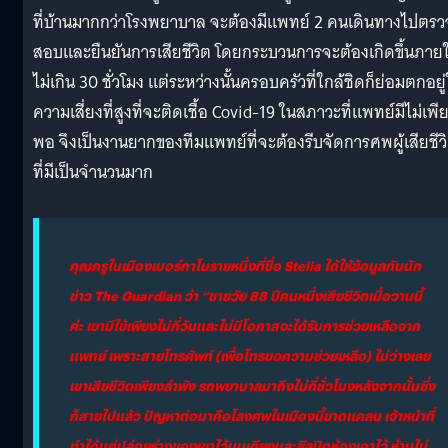
ที่บ้านมากกว่าโรงพยาบาล จะต้องมีแพทย์ 2 คนเดินทางไปตรว
สอบและยืนยันการเสียชีวิต โดยกระบวนการจะต้องเกิดขึ้นภาย
ไม่เกิน 30 ชั่วโมง แต่ระหว่างนั้นครอบครัวที่ใกล้ชิดก็ย่อมตกอยู
ความเสี่ยงที่สูงที่จะติดเชื้อ Covid-19 ในสภาวะที่แพทย์มีไม่เพี
พอ จึงเป็นงานยากของทีมแพทย์ที่จะต้องรีบจัดการศพผู้เสียชีว
ที่มีเป็นจำนวนมาก
คุณครูในเมืองเบอร์กาโมรายหนึ่งที่ชื่อ Stella ได้ให้ข้อมูลกับนัก
ข่าว The Guardian ว่า “ชายวัย 88 ปีคนหนึ่งเสียชีวิตเมื่อวานนี้
ค่ะ เขามีไข้เพียงไม่กี่วันและไม่มีโอกาสจะได้รับการช่วยเหลือจาก
แพทย์ เพราะสายโทรศัพท์ (เพื่อโทรขอความช่วยเหลือ) ไม่ว่างเลย
เขาเสียชีวิตเพียงลำพัง รถพยาบาลมาถึงไม่กี่ชั่วโมงหลังจากนั้นซึ่ง
ก็สายไปแล้ว ปัญหาต่อมาคือโลงศพในเมืองนี้ขาดแคลน เจ้าหน้าที่
ทำได้แค่ปล่อยร่างของเขาไว้บนเตียงและซีลปิดห้องเอาไว้ ห้ามไม่