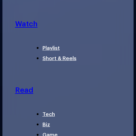
Watch
Playlist
Short & Reels
Read
Tech
Biz
Game