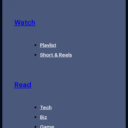
Watch
Playlist
Short & Reels
Read
Tech
Biz
Game