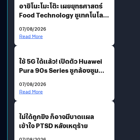
อายิโนะโมะโต๊ะ เผยยุทธศาสตร์
Food Technology ชูเทคโนโลยี
“AminoScience” เจาะอินไซต์ผู้
07/08/2026
บริโภคและ B2B
Read More
ใช้ 5G ได้แล้ว! เปิดตัว Huawei
Pura 90s Series ชูกล้องซูม
200 MP ในรุ่นท็อป
07/08/2026
Read More
ไม่ได้ถูกยิง ก็อาจมีบาดแผล
เข้าใจ PTSD หลังเหตุร้าย
07/08/2026