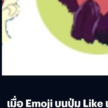
เมื่อ Emoji บนปุ่ม Like