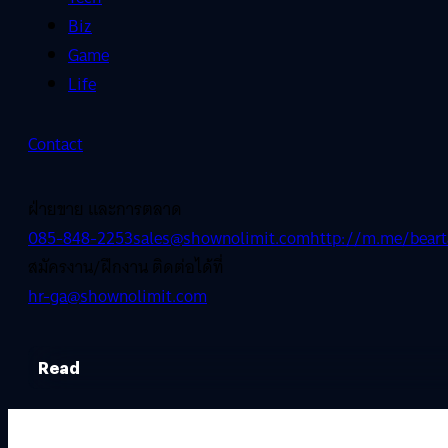
Biz
Game
Life
Contact
ฝ่ายขาย และการตลาด
085-848-2253
sales@shownolimit.com
http://m.me/beart
สมัครงาน/ฝึกงาน ติดต่อได้ที่
hr-ga@shownolimit.com
Read