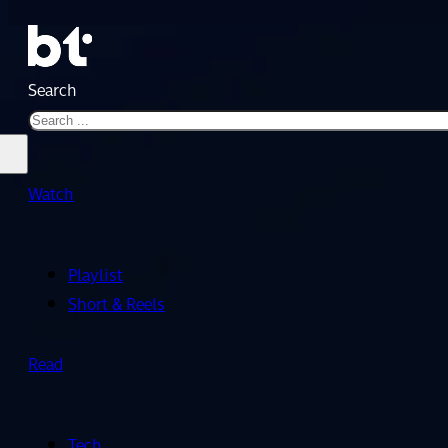
Search
Watch
Playlist
Short & Reels
Read
Tech