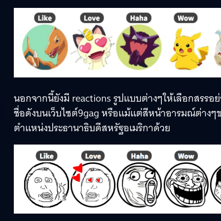
นอกจากนี้ยังมี reactions รูปแบบต่างๆให้เลือกสรรอย
ชื่อดังบนเว็บไซต์9gag หรือแม้แต่สีหน้าอารมณ์ต่างๆข
ตำแหน่งประธานาธิบดีสหรัฐอเมริกาด้วย