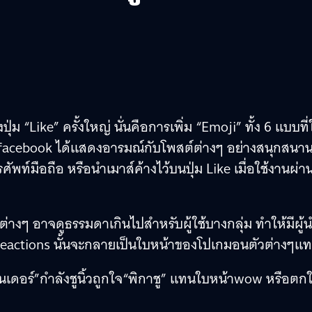
่ม “Like” ครั้งใหญ่ นั่นคือการเพิ่ม “Emoji” ทั้ง 6 แบบที่ใ
้ใช้ facebook ได้แสดงอารมณ์กับโพสต์ต่างๆ อย่างสนุกสนา
ัพท์มือถือ หรือนำเมาส์ค้างไว้บนปุ่ม Like เมื่อใช้งานผ่า
่างๆ อาจดูธรรมดาเกินไปสำหรับผู้ใช้บางกลุ่ม ทำให้มีผู้
eactions นั้นจะกลายเป็นใบหน้าของโปเกมอนตัวต่างๆแ
นเดอร์”กำลังชูนิ้วถูกใจ
“พิกาชู” แทนใบหน้าwow หรือตก