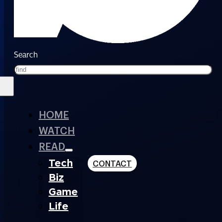
Search
HOME
WATCH
READ
Tech
CONTACT
Biz
Game
Life