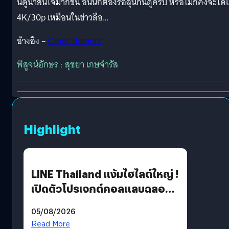
นี้ดูน่าสนใจมากขึ้น อันนี้ก็ต้องรอลุ้นกันดูครับ หรือไม่ก็คงจะได้
4K/30p เหมือนในข่าวลือ…
อ้างอิง –
Canon Rumors
พิสูจน์อักษร : สุชยา เกษจำรัส
Highlight
LINE Thailand แง้มไฮไลต์ใหญ่ !
เปิดตัวโปรเจกต์คอลแลบฉลอง
30 ปี Pretty Guardian Sailor
05/08/2026
Moon x LINE FRIENDS
Read More