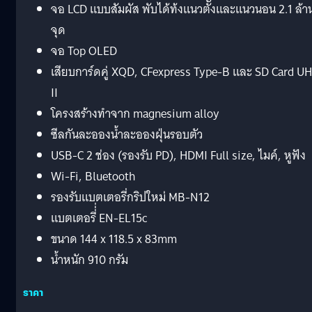
จอ LCD แบบสัมผัส พับได้ท้งแนวตัั้งและแนวนอน 2.1 ล้า
จุด
จอ Top OLED
เสียบการ์ดคู่ XQD, CFexpress Type-B และ SD Card U
II
โครงสร้างทำจาก magnesium alloy
ซีลกันละอองน้ำละอองฝุ่นรอบตัว
USB-C 2 ช่อง (รองรับ PD), HDMI Full size, ไมค์, หูฟัง
Wi-Fi, Bluetooth
รองรับแบตเตอรี่กริปใหม่ MB-N12
แบตเตอรี่่่ EN‑EL15c
ขนาด 144 x 118.5 x 83mm
น้ำหนัก 910 กรัม
ราคา