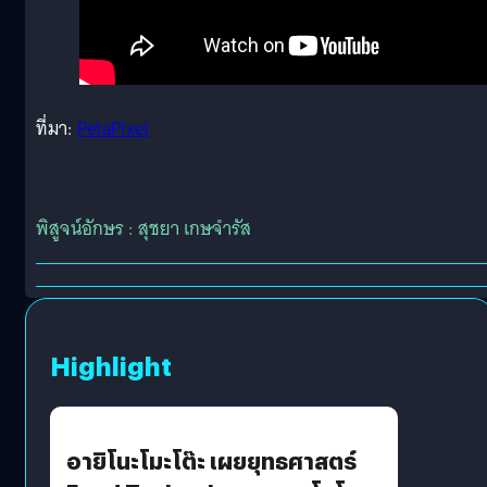
ที่มา:
PetaPixel
พิสูจน์อักษร : สุชยา เกษจำรัส
Highlight
อายิโนะโมะโต๊ะ เผยยุทธศาสตร์