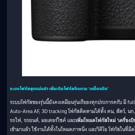
ระบบโฟกัสสุดแม่นยำ เพิ่มเติมโฟกัสติดตาม ‘เครื่องบิน’
ระบบโฟกัสของรุ่นนี้ยังคงเหมือนรุ่นเรือธงทุกประการครับ มี full
Auto-Area AF, 3D tracking โฟกัสติดตามได้ทั้ง คน, สัตว์, นก
รถไฟ, รถยนต์, มอเตอร์ไซค์ และ
เพิ่มโหมดโฟกัสใหม่ ‘เครื่องบิ
เข้ามาแล้ว ใช้งานได้ทั้งในโหมดภาพนิ่ง และวิดีโอ โฟกัสในที่มืด