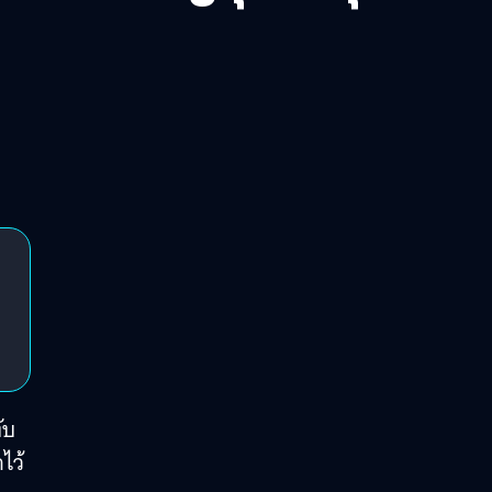
ับ
ไว้