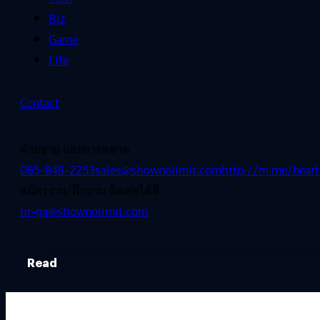
Biz
Game
Life
Contact
ฝ่ายขาย และการตลาด
085-848-2253
sales@shownolimit.com
http://m.me/beart
สมัครงาน/ฝึกงาน ติดต่อได้ที่
hr-ga@shownolimit.com
Read