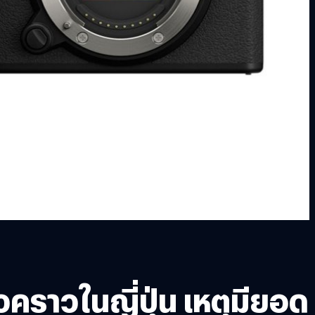
วคราวในญี่ปุ่น เหตุมียอด