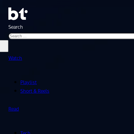
Search
Watch
Playlist
Short & Reels
Read
Tech