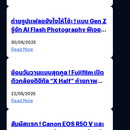
ถ่ายรูปแฟลชยังไงให้โซ้ะ ! แบบ Gen Z
รู้จัก AI Flash Photography ฟีเจอร์
ใหม่ OPPO Reno14 Series 5G
30/06/2025
Read More
ย้อนวันวานแบบสุดคูล ! Fujifilm เปิด
ตัวกล้องดิจิทัล “X Half” ถ่ายภาพ
ฟิล์มสไตล์วินเทจในตัวเดียว
22/05/2025
Read More
สัมผัสแรก ! Canon EOS R50 V และ