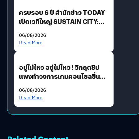
ปันผล 0.10 บาท/หุ้น
ครบรอบ 6 ปี สำนักข่าว TODAY
เปิดเวทีใหญ่ SUSTAIN CITY:
THE GREEN TRANSITION ถก
06/08/2026
แนวทางปรับตัวสู่เศรษฐกิจสี
Read More
เขียวอย่างยั่งยืน
อยู่ไม่ไหว อยู่ไม่ไหว ! วิกฤตชิป
แพงทำวงการเกมคอนโซลขึ้น
ราคายับ แบบนี้เกมเมอร์อยู่ยังไง
06/08/2026
?
Read More
Related Content