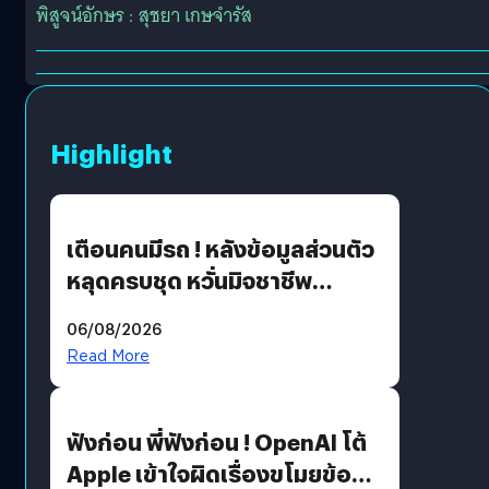
พิสูจน์อักษร : สุชยา เกษจำรัส
Highlight
เตือนคนมีรถ ! หลังข้อมูลส่วนตัว
หลุดครบชุด หวั่นมิจชาชีพ
สวมรอย ล่าสุดพบแล้วเกิดจาก
06/08/2026
รหัสผ่านหลุด ไม่ใช่แฮ็กเกอร์
Read More
ฟังก่อน พี่ฟังก่อน ! OpenAI โต้
Apple เข้าใจผิดเรื่องขโมยข้อมูล