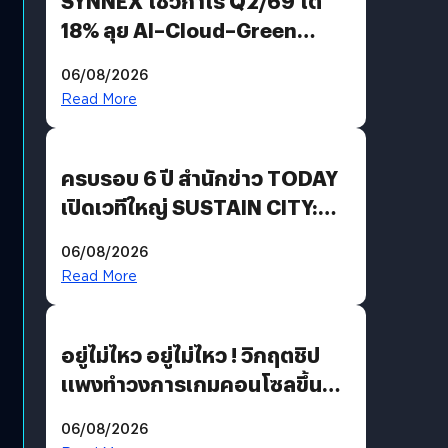
SYNNEX โชว์กำไร Q2/69 โต
18% ลุย AI–Cloud–Green
Energy สร้างฐาน Recurring
06/08/2026
Revenue เร่งเครื่อง New
Read More
Growth Engine พร้อมจ่าย
ปันผล 0.10 บาท/หุ้น
ครบรอบ 6 ปี สำนักข่าว TODAY
เปิดเวทีใหญ่ SUSTAIN CITY:
THE GREEN TRANSITION ถก
06/08/2026
แนวทางปรับตัวสู่เศรษฐกิจสี
Read More
เขียวอย่างยั่งยืน
อยู่ไม่ไหว อยู่ไม่ไหว ! วิกฤตชิป
แพงทำวงการเกมคอนโซลขึ้น
ราคายับ แบบนี้เกมเมอร์อยู่ยังไง
06/08/2026
?