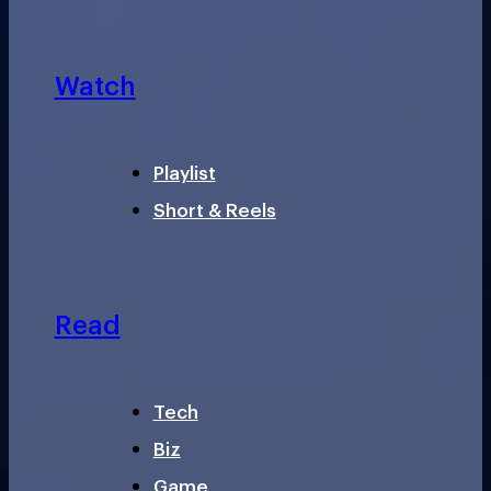
Watch
Playlist
Short & Reels
Read
Tech
Biz
Game