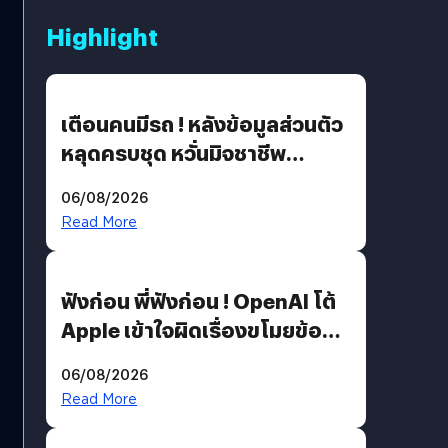
Highlight
เตือนคนมีรถ ! หลังข้อมูลส่วนตัว
หลุดครบชุด หวั่นมิจชาชีพ
สวมรอย ล่าสุดพบแล้วเกิดจาก
06/08/2026
รหัสผ่านหลุด ไม่ใช่แฮ็กเกอร์
Read More
ฟังก่อน พี่ฟังก่อน ! OpenAI โต้
Apple เข้าใจผิดเรื่องขโมยข้อมูล
อีกฝั่งไม่ตอบโต้ แต่ฟ้องต่อ
06/08/2026
Read More