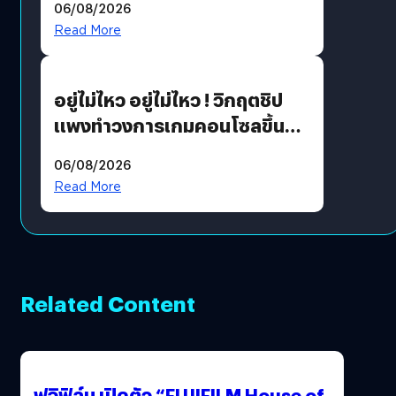
06/08/2026
แนวทางปรับตัวสู่เศรษฐกิจสี
Read More
เขียวอย่างยั่งยืน
อยู่ไม่ไหว อยู่ไม่ไหว ! วิกฤตชิป
แพงทำวงการเกมคอนโซลขึ้น
ราคายับ แบบนี้เกมเมอร์อยู่ยังไง
06/08/2026
?
Read More
Related Content
ฟูจิฟิล์ม เปิดตัว “FUJIFILM House of