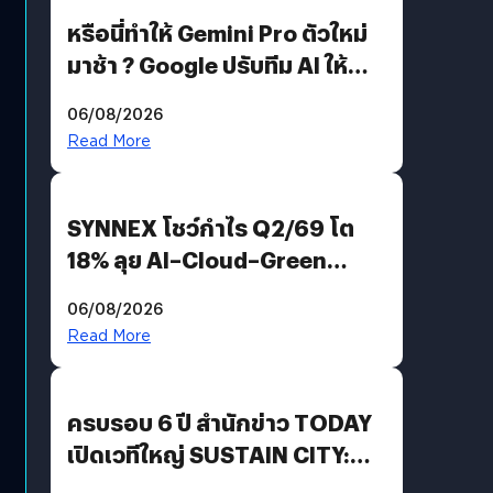
หรือนี่ทำให้ Gemini Pro ตัวใหม่
มาช้า ? Google ปรับทีม AI ให้
Demis Hassabis ลุยพัฒนา
06/08/2026
AGI
Read More
SYNNEX โชว์กำไร Q2/69 โต
18% ลุย AI–Cloud–Green
Energy สร้างฐาน Recurring
06/08/2026
Revenue เร่งเครื่อง New
Read More
Growth Engine พร้อมจ่าย
ปันผล 0.10 บาท/หุ้น
ครบรอบ 6 ปี สำนักข่าว TODAY
เปิดเวทีใหญ่ SUSTAIN CITY:
THE GREEN TRANSITION ถก