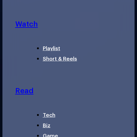
Watch
Playlist
Short & Reels
Read
Tech
Biz
Game