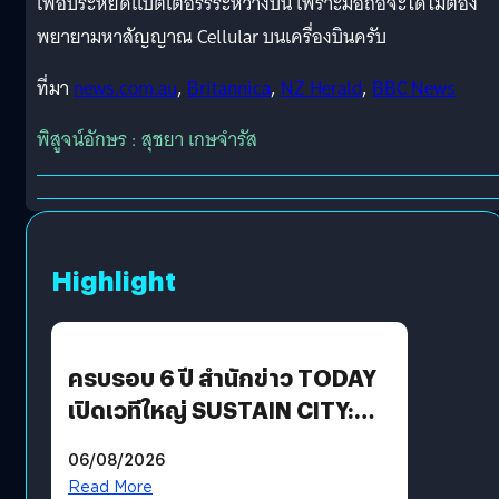
เพื่อประหยัดแบตเตอร์รี่ระหว่างบิน เพราะมือถือจะได้ไม่ต้อง
พยายามหาสัญญาณ Cellular บนเครื่องบินครับ
ที่มา
news.com.au
,
Britannica
,
NZ Herald
,
BBC News
พิสูจน์อักษร : สุชยา เกษจำรัส
Highlight
ครบรอบ 6 ปี สำนักข่าว TODAY
เปิดเวทีใหญ่ SUSTAIN CITY:
THE GREEN TRANSITION ถก
06/08/2026
แนวทางปรับตัวสู่เศรษฐกิจสี
Read More