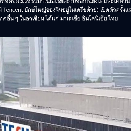
ิษัทอีคอมเมิร์ซชั้นนำในเอเชียตะวันออกเฉียงใต้และไต้หวัน
 Tencent ยักษ์ใหญ่ของจีนอยู่ในเครือด้วย) เปิดตัวครั้งแร
อื่น ๆ ในอาเซียน ได้แก่ มาเลเซีย อินโดนีเซีย ไทย