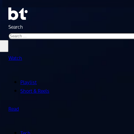
Search
Watch
Playlist
Short & Reels
Read
Tech