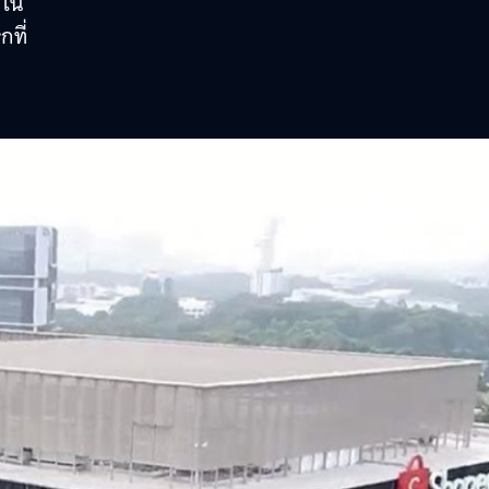
 ใน
กที่