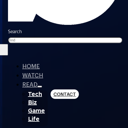
Search
HOME
WATCH
READ
Tech
CONTACT
Biz
Game
Life