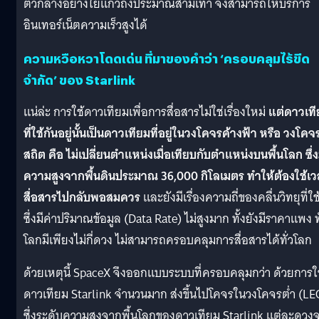
ตัวกลางอย่างใยแก้วถึงประมาณสามเท่า จึงสามารถให้บริการ
อินเทอร์เน็ตความเร็วสูงได้
ความหวือหวาโดดเด่น ที่มาของคำว่า ‘ครอบคลุมไร้ขีด
จำกัด’ ของ Starlink
แน่ล่ะ การใช้ดาวเทียมเพื่อการสื่อสารไม่ใช่เรื่องใหม่
แต่ดาวเท
ที่ใช้กันอยู่นั้นเป็นดาวเทียมที่อยู่ในวงโคจรค้างฟ้า หรือ วงโคจ
สถิต คือ ไม่เปลี่ยนตำแหน่งเมื่อเทียบกับตำแหน่งบนพื้นโลก ซึ่ง
ความสูงจากพื้นดินประมาณ 36,000 กิโลเมตร ทำให้ต้องใช้เ
สื่อสารไปกลับพอสมควร
และยังมีเรื่องความถี่ของคลื่นวิทยุที่ใช
ซึ่งมีค่าปริมาณข้อมูล (Data Rate) ไม่สูงมาก ทั้งยังมีราคาแพง ทั
โลกมีเพียงไม่กี่ดวง ไม่สามารถครอบคลุมการสื่อสารได้ทั่วโลก
ด้วยเหตุนี้ SpaceX จึงออกแบบระบบที่ครอบคลุมกว่า ด้วยการใ
ดาวเทียม Starlink จำนวนมาก ส่งขึ้นไปโคจรในวงโคจรต่ำ (LE
ซึ่งระดับความสูงจากพื้นโลกของดาวเทียม Starlink แต่ละดวง