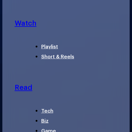
Watch
Playlist
Short & Reels
Read
Tech
Biz
Game