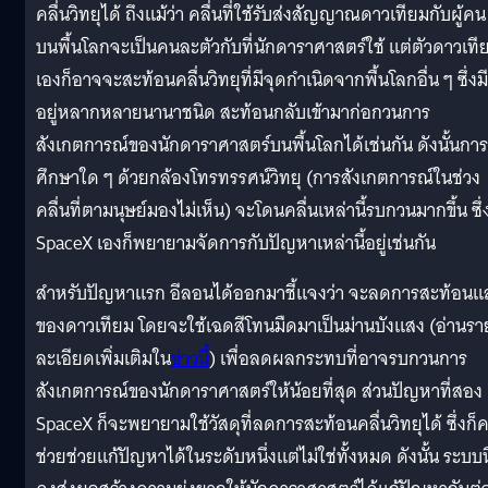
คลื่นวิทยุได้ ถึงแม้ว่า คลื่นที่ใช้รับส่งสัญญาณดาวเทียมกับผู้คน
บนพื้นโลกจะเป็นคนละตัวกับที่นักดาราศาสตร์ใช้ แต่ตัวดาวเที
เองก็อาจจะสะท้อนคลื่นวิทยุที่มีจุดกำเนิดจากพื้นโลกอื่น ๆ ซึ่งมี
อยู่หลากหลายนานาชนิด สะท้อนกลับเข้ามาก่อกวนการ
สังเกตการณ์ของนักดาราศาสตร์บนพื้นโลกได้เช่นกัน ดังนั้นการ
ศึกษาใด ๆ ด้วยกล้องโทรทรรศน์วิทยุ (การสังเกตการณ์ในช่วง
คลื่นที่ตามนุษย์มองไม่เห็น) จะโดนคลื่นเหล่านี้รบกวนมากขึ้น ซึ่
SpaceX เองก็พยายามจัดการกับปัญหาเหล่านี้อยู่เช่นกัน
สำหรับปัญหาแรก อีลอนได้ออกมาชี้แจงว่า จะลดการสะท้อนแ
ของดาวเทียม โดยจะใช้เฉดสีโทนมืดมาเป็นม่านบังแสง (อ่านรา
ละเอียดเพิ่มเติมใน
ข่าวนี้
) เพื่อลดผลกระทบที่อาจรบกวนการ
สังเกตการณ์ของนักดาราศาสตร์ให้น้อยที่สุด ส่วนปัญหาที่สอง
SpaceX ก็จะพยายามใช้วัสดุที่ลดการสะท้อนคลื่นวิทยุได้ ซึ่งก็
ช่วยช่วยแก้ปัญหาได้ในระดับหนึ่งแต่ไม่ใช่ทั้งหมด ดังนั้น ระบบนี