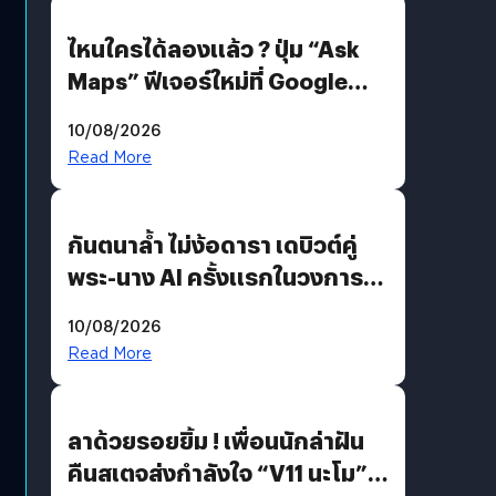
ไหนใครได้ลองแล้ว ? ปุ่ม “Ask
Maps” ฟีเจอร์ใหม่ที่ Google
Maps ใส่ Gemini AI แชตบอตที่
10/08/2026
คุยกับแผนที่ได้แล้ว
Read More
กันตนาล้ำ ไม่ง้อดารา เดบิวต์คู่
พระ-นาง AI ครั้งแรกในวงการ
บันเทิงไทย !
10/08/2026
Read More
ลาด้วยรอยยิ้ม ! เพื่อนนักล่าฝัน
คืนสเตจส่งกำลังใจ “V11 นะโม”