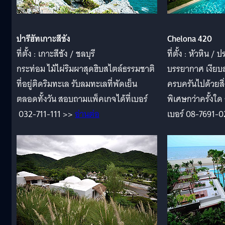
ปารีฮัทเกาะสีชัง
Chelona 420
ที่ตั้ง : เกาะสีชัง / ชลบุรี
ที่ตั้ง : หัวหิน / 
กระท่อม ไม้ไผ่ริมผาสุดฮิบสไตล์ธรรมชาติ
บรรยากาศ เงียบส
ที่อยู่ติดริมทะเล รับลมทะเลที่พัดเย็น
ครบครันไปด้วยสิ่
ตลอดทั้งวัน สอบถามแพ็คเกจได้ที่เบอร์
พิเศษกว่าครั้งใ
032-711-111 >>
อ่านต่อ
เบอร์ 08-7691-