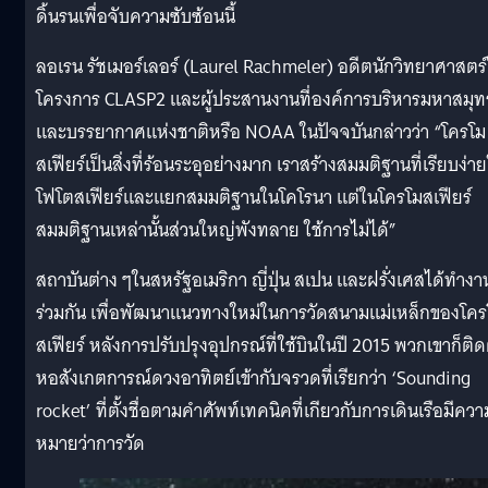
ดิ้นรนเพื่อจับความซับซ้อนนี้
ลอเรน รัชเมอร์เลอร์ (Laurel Rachmeler) อดีตนักวิทยาศาสตร
โครงการ CLASP2 และผู้ประสานงานที่องค์การบริหารมหาสมุท
และบรรยากาศแห่งชาติหรือ NOAA ในปัจจบันกล่าวว่า “โครโม
สเฟียร์เป็นสิ่งที่ร้อนระอุอย่างมาก เราสร้างสมมติฐานที่เรียบง่า
โฟโตสเฟียร์และแยกสมมติฐานในโคโรนา แต่ในโครโมสเฟียร์
สมมติฐานเหล่านั้นส่วนใหญ่พังทลาย ใช้การไม่ได้”
สถาบันต่าง ๆในสหรัฐอเมริกา ญี่ปุ่น สเปน และฝรั่งเศสได้ทำงา
ร่วมกัน เพื่อพัฒนาแนวทางใหม่ในการวัดสนามแม่เหล็กของโคร
สเฟียร์ หลังการปรับปรุงอุปกรณ์ที่ใช้บินในปี 2015 พวกเขาก็ติดต
หอสังเกตการณ์ดวงอาทิตย์เข้ากับจรวดที่เรียกว่า ‘Sounding
rocket’ ที่ตั้งชื่อตามคำศัพท์เทคนิคที่เกียวกับการเดินเรือมีควา
หมายว่าการวัด