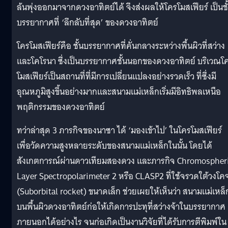
ล้นพุ่งออกมาจากดวงอาทิตย์ได้ จึงส่งผลให้โครโมสเฟียร์ เป็นชั
บรรยากาศที่ ‘ลึกลับที่สุด’ ของดวงอาทิตย์
โครโมสเฟียร์คือ ชั้นบรรยากาศที่คั่นกลางระหว่างพื้นผิวที่สว่าง
และโคโรนา ซึ่งเป็นบรรยากาศชั้นนอกของดวงอาทิตย์ บริเวณโ
โมสเฟียร์เป็นสถานที่ที่มีการเปลี่ยนแปลงอย่างรวดเร็ว ที่ซึ่งมี
อุณหภูมิสูงขึ้นอย่างมากและสนามแม่เหล็กเริ่มมีอิทธิพลเหนือ
พฤติกรรมของดวงอาทิตย์
ทว่าล่าสุด 3 ภารกิจของนาซา ได้ ‘มองเข้าไป’ ในโครโมสเฟียร์
เพื่อวัดความสูงหลายระดับของสนามแม่เหล็กในนั้น โดยได้
สังเกตการณ์ผ่านดาวเทียมสองดวง และภารกิจ Chromospher
Layer Spectropolarimeter 2 หรือ CLASP2 ที่ใช้จรวดใต้วงโค
(Suborbital rocket) ขนาดเล็ก ช่วยเผยให้เห็นว่า สนามแม่เหล็
บนพื้นผิวดวงอาทิตย์ก่อให้เกิดการปะทุที่สว่างจ้าในบรรยากาศ
ภายนอกได้อย่างไร จนก่อเกิดเป็นงานวิจัยที่ได้รับการตีพิมพ์ใน