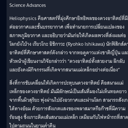
Science Advances
Heliophysics คือศาสตร์ที่มุ่งศึกษาอิทธิพลของดวงอาทิตย์ที่มี
ต่ออวกาศและชั้นบรรยากาศ เพื่อทำนายการเปลี่ยนแปลงของ
สภาพภูมิอวกาศ และอธิบายว่ามันก่อให้เกิดผลพวงที่ส่งผลต่อ
โลกยังไบ้าง เรียวโกะ อิชิกาวะ (Ryohko Ishikawa) นักฟิสิกส์ด
อาทิตย์ที่ศึกษาศาสตร์ดังกล่าว จากหอดูดาวแห่งชาติญี่ปุ่น แล
หัวหน้าผู้เขียนงานวิจัยกล่าวว่า “ดวงอาทิตย์ทั้งสวยงาม ลึกลับ
และยังคงมีกิจกรรมที่เกิดจากสนามแม่เหล็กอย่างต่อเนื่อง”
สิ่งที่การขับเคลื่อนให้เกิดการปะทุบนดวงอาทิตย์ คือสนามแม่
เหล็กของดวงอาทิตย์ มันมีลักษณ์เป็นเส้นที่มองไม่เห็นทอดยาว
จากพื้นผิวสุริยะ พุ่งผ่านไปยังอวกาศและผ่านโลก สามารถสังเ
ได้ทางอ้อม ด้วยการสังเกตแสงของพลาสมาหรือก๊าซที่มีความ
ร้อนสูง ซึ่งเกาะติดเส้นสนามแม่เหล็ก เหมือนกับไฟหน้ารถที่สา
ไปตามถนนในยามค่ำคืน