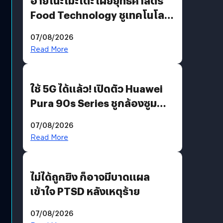
อายิโนะโมะโต๊ะ เผยยุทธศาสตร์
Food Technology ชูเทคโนโลยี
“AminoScience” เจาะอินไซต์ผู้
07/08/2026
บริโภคและ B2B
Read More
ใช้ 5G ได้แล้ว! เปิดตัว Huawei
Pura 90s Series ชูกล้องซูม
200 MP ในรุ่นท็อป
07/08/2026
Read More
ไม่ได้ถูกยิง ก็อาจมีบาดแผล
เข้าใจ PTSD หลังเหตุร้าย
07/08/2026