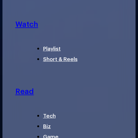
Watch
Playlist
Short & Reels
Read
Tech
Biz
Game