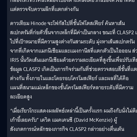
กล้องโทรทรรศน์ให้มองไปยังตำแหน่งเดียวกันของดวงอาทิตย์
แต่ตรวจจับความลึกที่แตกต่างกัน
ดาวเทียม Hinode จะโฟกัสไปที่ชั้นโฟโตสเฟียร์ ค้นหาเส้น
สเปกตรัมที่ก่อตัวขึ้นจากเหล็กที่มีค่าเป็นกลาง ขณะที่ CLASP2 เ
ไปที่เป้าหมายที่มีความสูงต่างกันสามระดับ มุ่งหาเส้นสเปกตรัม
จากที่เกิดจากแมกนีเซียมและแมงกานีสที่แตกตัวเป็นไอออน ส่
IRIS นั้นวัดเส้นแมกนีเซียมด้วยความละเอียดที่สูงขึ้นเพื่อปรับเท
ข้อมูล CLASP2 เกิดเป็นภารกิจร่วมกันที่ช่วยตรวจสอบสี่ชั้นที่แ
ต่างกัน ทั้งภายในและโดยรอบโครโมสเฟียร์ และผลที่ได้คือ
แผนที่สนามแม่เหล็กของชั้นโครโมสเฟียร์หลายระดับที่มีความ
ละเอียดสูง
“เมื่อเรียวโกะแสดงผลลัพธ์เหล่านี้เป็นครั้งแรก ผมถึงกับนั่งไม่ต
เก้าอี้เลยครับ” เดวิด แมคเคนซี (David McKenzie) ผู้
สังเกตการณ์หลักของภารกิจ CLASP2 กล่าวอย่างตื่นเต้น