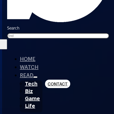
Search
HOME
WATCH
READ
Tech
CONTACT
Biz
Game
Life