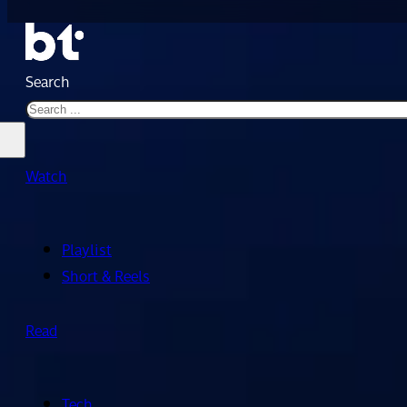
Search
Watch
Playlist
Short & Reels
Read
Tech