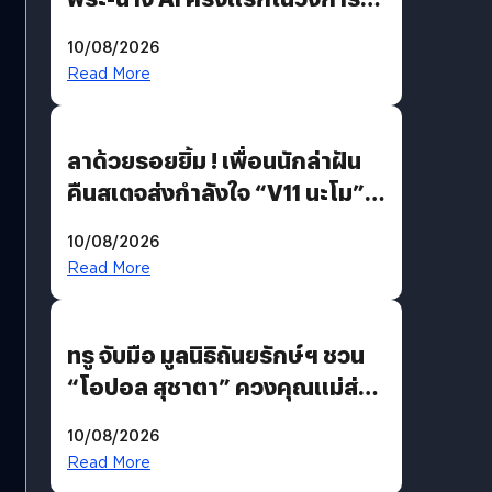
บันเทิงไทย !
10/08/2026
Read More
ลาด้วยรอยยิ้ม ! เพื่อนนักล่าฝัน
คืนสเตจส่งกำลังใจ “V11 นะโม”
ยุติฝันสัปดาห์ที่ 9 ท่ามกลางความ
10/08/2026
รักแน่นฮอลล์
Read More
ทรู จับมือ มูลนิธิถันยรักษ์ฯ ชวน
“โอปอล สุชาตา” ควงคุณแม่ส่ง
ต่อแคมเปญ “เต้าต้องตรวจ”
10/08/2026
เติมเต็มความหมายวันแม่ปีนี้
Read More