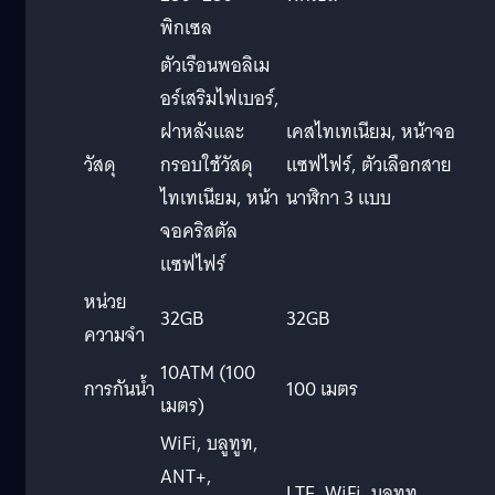
พิกเซล
ตัวเรือนพอลิเม
อร์เสริมไฟเบอร์,
ฝาหลังและ
เคสไทเทเนียม, หน้าจอ
วัสดุ
กรอบใช้วัสดุ
แซฟไฟร์, ตัวเลือกสาย
ไทเทเนียม, หน้า
นาฬิกา 3 แบบ
จอคริสตัล
แซฟไฟร์
หน่วย
32GB
32GB
ความจำ
10ATM (100
การกันน้ำ
100 เมตร
เมตร)
WiFi, บลูทูท,
ANT+,
LTE, WiFi, บลูทูท,