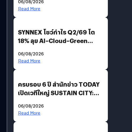
06/08/2026
AGI
Read More
SYNNEX โชว์กำไร Q2/69 โต
18% ลุย AI–Cloud–Green
Energy สร้างฐาน Recurring
06/08/2026
Revenue เร่งเครื่อง New
Read More
Growth Engine พร้อมจ่าย
ปันผล 0.10 บาท/หุ้น
ครบรอบ 6 ปี สำนักข่าว TODAY
เปิดเวทีใหญ่ SUSTAIN CITY:
THE GREEN TRANSITION ถก
06/08/2026
แนวทางปรับตัวสู่เศรษฐกิจสี
Read More
เขียวอย่างยั่งยืน