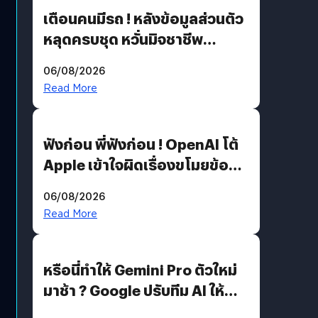
เตือนคนมีรถ ! หลังข้อมูลส่วนตัว
หลุดครบชุด หวั่นมิจชาชีพ
สวมรอย ล่าสุดพบแล้วเกิดจาก
06/08/2026
รหัสผ่านหลุด ไม่ใช่แฮ็กเกอร์
Read More
ฟังก่อน พี่ฟังก่อน ! OpenAI โต้
Apple เข้าใจผิดเรื่องขโมยข้อมูล
อีกฝั่งไม่ตอบโต้ แต่ฟ้องต่อ
06/08/2026
Read More
หรือนี่ทำให้ Gemini Pro ตัวใหม่
มาช้า ? Google ปรับทีม AI ให้
Demis Hassabis ลุยพัฒนา