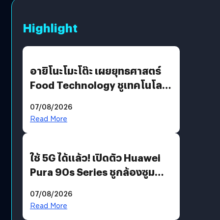
Highlight
อายิโนะโมะโต๊ะ เผยยุทธศาสตร์
Food Technology ชูเทคโนโลยี
“AminoScience” เจาะอินไซต์ผู้
07/08/2026
บริโภคและ B2B
Read More
ใช้ 5G ได้แล้ว! เปิดตัว Huawei
Pura 90s Series ชูกล้องซูม
200 MP ในรุ่นท็อป
07/08/2026
Read More