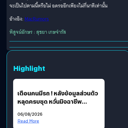
จะเป็นไปตามนี้หรือไม่ อดรออีกเพียงไม่กี่นาทีเท่านั้น
อ้างอิง:
MacRumors
พิสูจน์อักษร : สุชยา เกษจำรัส
Highlight
เตือนคนมีรถ ! หลังข้อมูลส่วนตัว
หลุดครบชุด หวั่นมิจฉาชีพ
สวมรอย ล่าสุดพบแล้วเกิดจาก
06/08/2026
รหัสผ่านหลุด ไม่ใช่แฮกเกอร์
Read More