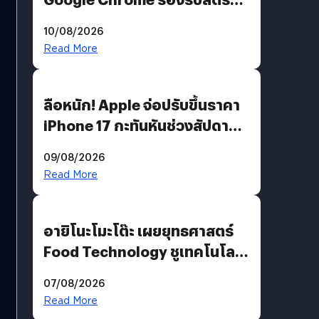
คมชัดระดับ 4K แต่ต้องผ่าน
10/08/2026
เงื่อนไขที่กำหนด
Read More
ลือหนัก! Apple จ่อปรับขึ้นราคา
iPhone 17 กะทันหันช่วงสัปดาห์ที่
10 สิงหาคมนี้
09/08/2026
Read More
อายิโนะโมะโต๊ะ เผยยุทธศาสตร์
Food Technology ชูเทคโนโลยี
“AminoScience” เจาะอินไซต์ผู้
07/08/2026
บริโภคและ B2B
Read More