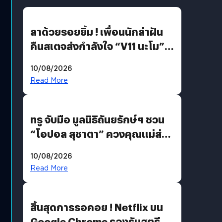
ลาด้วยรอยยิ้ม ! เพื่อนนักล่าฝัน
คืนสเตจส่งกำลังใจ “V11 นะโม”
ยุติฝันสัปดาห์ที่ 9 ท่ามกลางความ
10/08/2026
รักแน่นฮอลล์
Read More
ทรู จับมือ มูลนิธิถันยรักษ์ฯ ชวน
“โอปอล สุชาตา” ควงคุณแม่ส่ง
ต่อแคมเปญ “เต้าต้องตรวจ”
10/08/2026
เติมเต็มความหมายวันแม่ปีนี้
Read More
สิ้นสุดการรอคอย ! Netflix บน
Google Chrome รองรับสตรีม