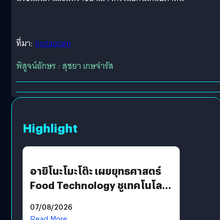
ที่มา:
Instagram
พิสูจน์อักษร : สุชยา เกษจำรัส
Highlight
อายิโนะโมะโต๊ะ เผยยุทธศาสตร์
Food Technology ชูเทคโนโลยี
“AminoScience” เจาะอินไซต์ผู้
07/08/2026
บริโภคและ B2B
Read More