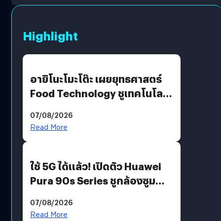
Highlight
อายิโนะโมะโต๊ะ เผยยุทธศาสตร์
Food Technology ชูเทคโนโลยี
“AminoScience” เจาะอินไซต์ผู้
07/08/2026
บริโภคและ B2B
Read More
ใช้ 5G ได้แล้ว! เปิดตัว Huawei
Pura 90s Series ชูกล้องซูม
200 MP ในรุ่นท็อป
07/08/2026
Read More