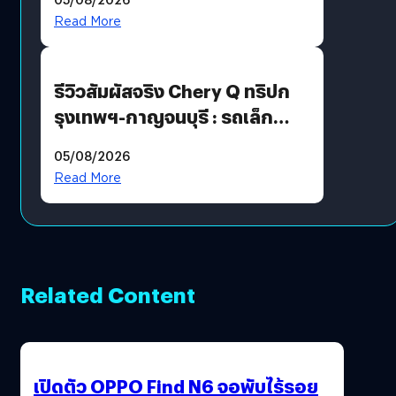
Read More
รีวิวสัมผัสจริง Chery Q ทริปก
รุงเทพฯ-กาญจนบุรี : รถเล็ก
ฟีเจอร์แน่น ช่วงล่างเฟิร์ม
05/08/2026
ฟังก์ชันเกินตัว
Read More
Related Content
เปิดตัว OPPO Find N6 จอพับไร้รอย