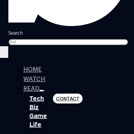
Search
HOME
WATCH
READ
Tech
CONTACT
Biz
Game
Life