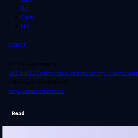
Biz
Game
Life
Contact
ฝ่ายขาย และการตลาด
085-848-2253
sales@shownolimit.com
http://m.me/beart
สมัครงาน/ฝึกงาน ติดต่อได้ที่
hr-ga@shownolimit.com
Read