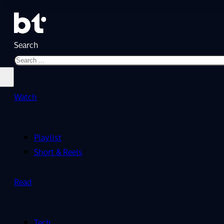
Search
Watch
Playlist
Short & Reels
Read
Tech