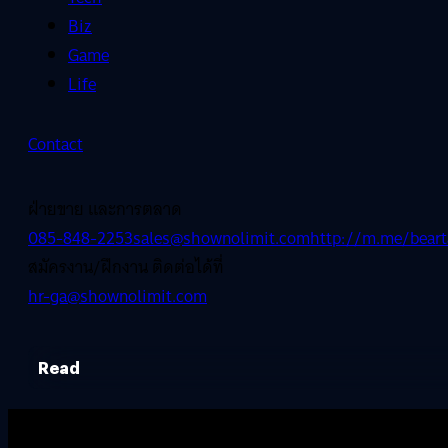
Biz
Game
Life
Contact
ฝ่ายขาย และการตลาด
085-848-2253
sales@shownolimit.com
http://m.me/beart
สมัครงาน/ฝึกงาน ติดต่อได้ที่
hr-ga@shownolimit.com
Read