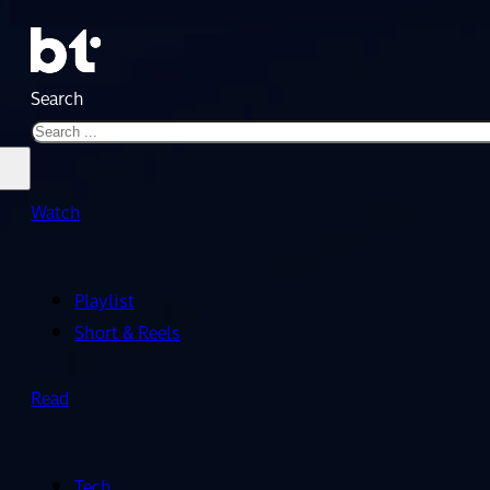
Search
Watch
Playlist
Short & Reels
Read
Tech