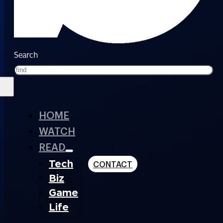
Search
HOME
WATCH
READ
Tech
CONTACT
Biz
Game
Life