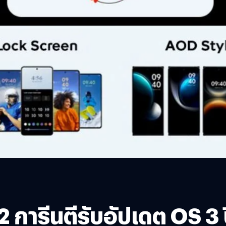
การีนตีรับอัปเดต OS 3 ป