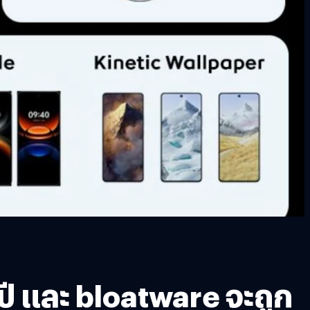
ี และ bloatware จะถูก