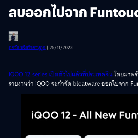
ลบออกไปจาก Funtouc
ภควัต ขจิตวิชยานุกูล
| 25/11/2023
iQOO 12 series เปิดตัวไปแล้วที่ประเทศจีน
โดยมาพร้อ
รายงานว่า iQOO จะกำจัด bloatware ออกไปจาก Fun