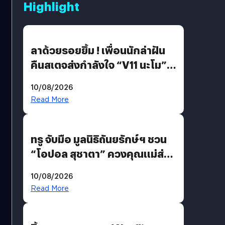
Highlight
ลาด้วยรอยยิ้ม ! เพื่อนนักล่าฝัน
คืนสเตจส่งกำลังใจ “V11 นะโม”
ยุติฝันสัปดาห์ที่ 9 ท่ามกลางความ
10/08/2026
รักแน่นฮอลล์
Read More
ทรู จับมือ มูลนิธิถันยรักษ์ฯ ชวน
“โอปอล สุชาตา” ควงคุณแม่ส่ง
ต่อแคมเปญ “เต้าต้องตรวจ”
10/08/2026
เติมเต็มความหมายวันแม่ปีนี้
Read More