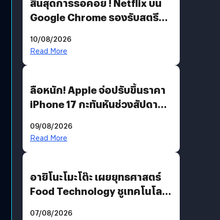
สิ้นสุดการรอคอย ! Netflix บน
Google Chrome รองรับสตรีม
คมชัดระดับ 4K แต่ต้องผ่าน
10/08/2026
เงื่อนไขที่กำหนด
Read More
ลือหนัก! Apple จ่อปรับขึ้นราคา
iPhone 17 กะทันหันช่วงสัปดาห์ที่
10 สิงหาคมนี้
09/08/2026
Read More
อายิโนะโมะโต๊ะ เผยยุทธศาสตร์
Food Technology ชูเทคโนโลยี
“AminoScience” เจาะอินไซต์ผู้
07/08/2026
บริโภคและ B2B