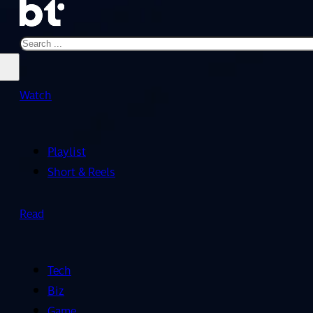
Search
Watch
Playlist
Short & Reels
Read
Tech
Biz
Game