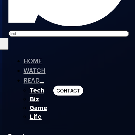
Search
HOME
WATCH
READ
Tech
CONTACT
Biz
Game
Life