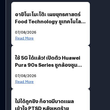
อายิโนะโมะโต๊ะ เผยยุทธศาสตร์
Food Technology ชูเทคโนโลยี
“AminoScience” เจาะอินไซต์ผู้
07/08/2026
บริโภคและ B2B
Read More
ใช้ 5G ได้แล้ว! เปิดตัว Huawei
Pura 90s Series ชูกล้องซูม
200 MP ในรุ่นท็อป
07/08/2026
Read More
ไม่ได้ถูกยิง ก็อาจมีบาดแผล
เข้าใจ PTSD หลังเหตุร้าย