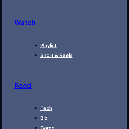
Watch
Playlist
Short & Reels
Read
Tech
Biz
Game