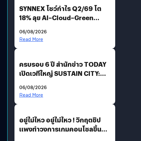
SYNNEX โชว์กำไร Q2/69 โต
18% ลุย AI–Cloud–Green
Energy สร้างฐาน Recurring
06/08/2026
Revenue เร่งเครื่อง New
Read More
Growth Engine พร้อมจ่าย
ปันผล 0.10 บาท/หุ้น
ครบรอบ 6 ปี สำนักข่าว TODAY
เปิดเวทีใหญ่ SUSTAIN CITY:
THE GREEN TRANSITION ถก
06/08/2026
แนวทางปรับตัวสู่เศรษฐกิจสี
Read More
เขียวอย่างยั่งยืน
อยู่ไม่ไหว อยู่ไม่ไหว ! วิกฤตชิป
แพงทำวงการเกมคอนโซลขึ้น
ราคายับ แบบนี้เกมเมอร์อยู่ยังไง