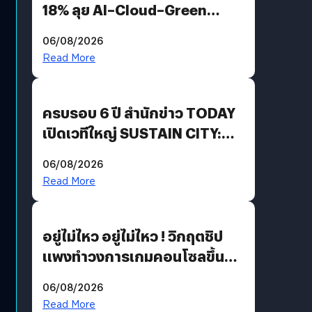
18% ลุย AI–Cloud–Green
Energy สร้างฐาน Recurring
06/08/2026
Revenue เร่งเครื่อง New
Read More
Growth Engine พร้อมจ่าย
ปันผล 0.10 บาท/หุ้น
ครบรอบ 6 ปี สำนักข่าว TODAY
เปิดเวทีใหญ่ SUSTAIN CITY:
THE GREEN TRANSITION ถก
06/08/2026
แนวทางปรับตัวสู่เศรษฐกิจสี
Read More
เขียวอย่างยั่งยืน
อยู่ไม่ไหว อยู่ไม่ไหว ! วิกฤตชิป
แพงทำวงการเกมคอนโซลขึ้น
ราคายับ แบบนี้เกมเมอร์อยู่ยังไง
06/08/2026
?
Read More