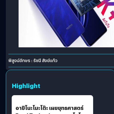
พิสูจน์อักษร : รัชนี สังข์แก้ว
Highlight
อายิโนะโมะโต๊ะ เผยยุทธศาสตร์