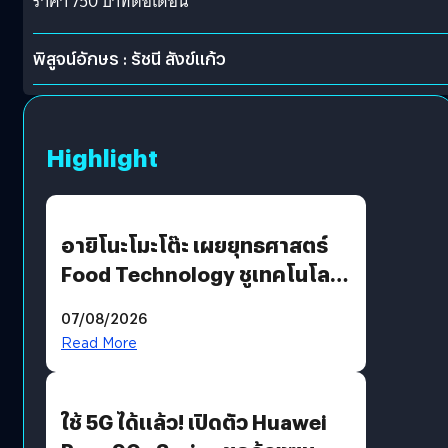
ราคา 750 บาทต่อเดือน
พิสูจน์อักษร : รัชนี สังข์แก้ว
Highlight
อายิโนะโมะโต๊ะ เผยยุทธศาสตร์
Food Technology ชูเทคโนโลยี
“AminoScience” เจาะอินไซต์ผู้
07/08/2026
บริโภคและ B2B
Read More
ใช้ 5G ได้แล้ว! เปิดตัว Huawei