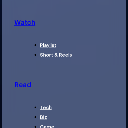
Watch
Playlist
Short & Reels
Read
Tech
Biz
Game