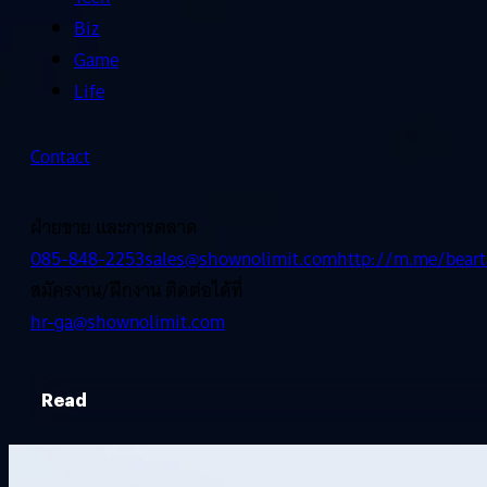
Biz
Game
Life
Contact
ฝ่ายขาย และการตลาด
085-848-2253
sales@shownolimit.com
http://m.me/beart
สมัครงาน/ฝึกงาน ติดต่อได้ที่
hr-ga@shownolimit.com
Read