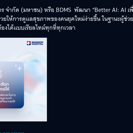
าร จำกัด (มหาชน) หรือ BDMS พัฒนา “Better AI: AI เพื
่วยให้การดูแลสุขภาพของคนยุคใหม่ง่ายขึ้น ในฐานะผู้ช่ว
ต้องได้แบบเรียลไทม์ทุกที่ทุกเวลา