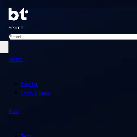
Search
Watch
Playlist
Short & Reels
Read
Tech