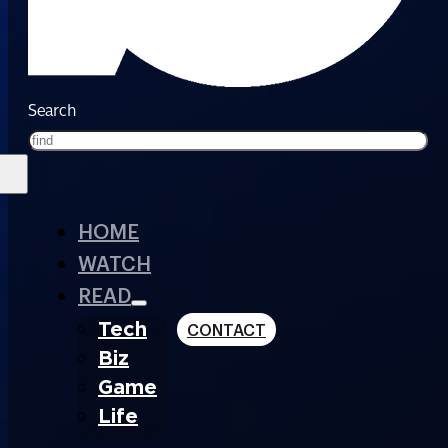
Search
HOME
WATCH
READ
Tech
CONTACT
Biz
Game
Life