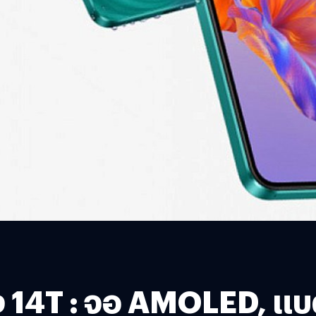
ง 14T : จอ AMOLED, แบต