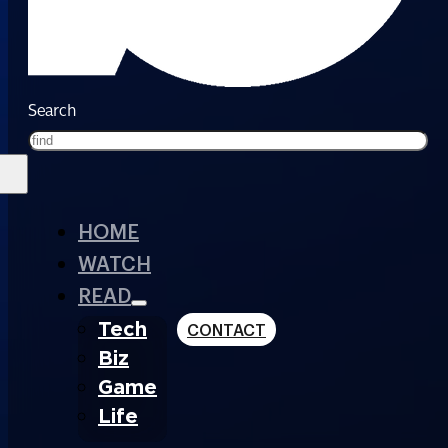
Search
HOME
WATCH
READ
Tech
CONTACT
Biz
Game
Life