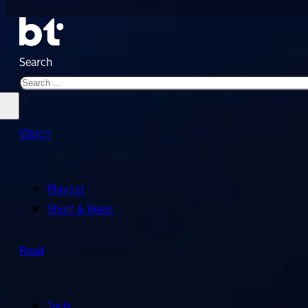
Search
Watch
Playlist
Short & Reels
Read
Tech