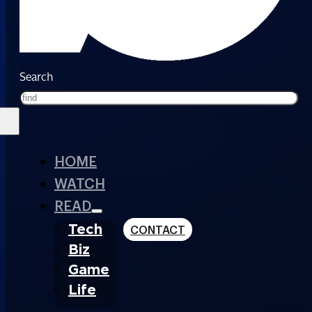
Search
HOME
WATCH
READ
Tech
CONTACT
Biz
Game
Life