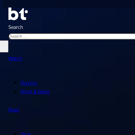
Search
Watch
Playlist
Short & Reels
Read
Tech