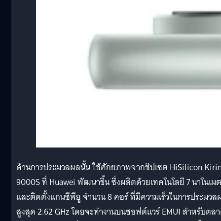
ด้านการประมวลผลนั้น ใช้ศักยภาพจากชิปเซต HiSilicon Kiri
9000S ที่ Huawei พัฒนาขึ้น ซึ่งผลิตด้วยเทคโนโลยี 7 นาโนเม
และติดตั้งแกนซีพียู จำนวน 8 คอร์ ที่มีความเร็วในการประมวล
สูงสุด 2.62 GHz โดยจะทำงานบนซอฟต์แวร์ EMUI สำหรับตล