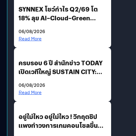
SYNNEX โชว์กำไร Q2/69 โต
18% ลุย AI–Cloud–Green
Energy สร้างฐาน Recurring
06/08/2026
Revenue เร่งเครื่อง New
Read More
Growth Engine พร้อมจ่าย
ปันผล 0.10 บาท/หุ้น
ครบรอบ 6 ปี สำนักข่าว TODAY
เปิดเวทีใหญ่ SUSTAIN CITY:
THE GREEN TRANSITION ถก
06/08/2026
แนวทางปรับตัวสู่เศรษฐกิจสี
Read More
เขียวอย่างยั่งยืน
อยู่ไม่ไหว อยู่ไม่ไหว ! วิกฤตชิป
แพงทำวงการเกมคอนโซลขึ้น
ราคายับ แบบนี้เกมเมอร์อยู่ยังไง