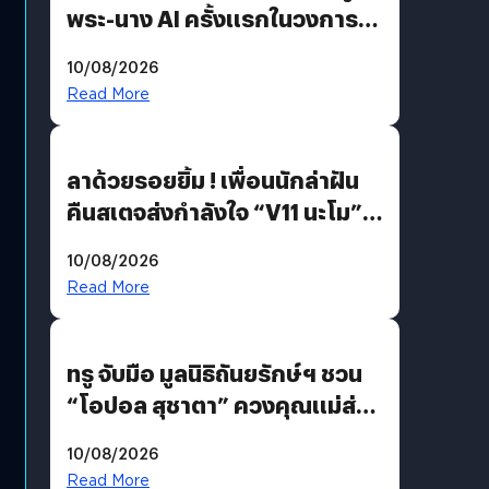
พระ-นาง AI ครั้งแรกในวงการ
บันเทิงไทย !
10/08/2026
Read More
ลาด้วยรอยยิ้ม ! เพื่อนนักล่าฝัน
คืนสเตจส่งกำลังใจ “V11 นะโม”
ยุติฝันสัปดาห์ที่ 9 ท่ามกลางความ
10/08/2026
รักแน่นฮอลล์
Read More
ทรู จับมือ มูลนิธิถันยรักษ์ฯ ชวน
“โอปอล สุชาตา” ควงคุณแม่ส่ง
ต่อแคมเปญ “เต้าต้องตรวจ”
10/08/2026
เติมเต็มความหมายวันแม่ปีนี้
Read More