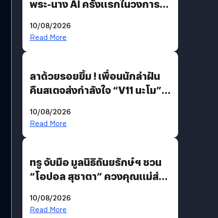
พระ-นาง AI ครั้งแรกในวงการ
บันเทิงไทย !
10/08/2026
Read More
ลาด้วยรอยยิ้ม ! เพื่อนนักล่าฝัน
คืนสเตจส่งกำลังใจ “V11 นะโม”
ยุติฝันสัปดาห์ที่ 9 ท่ามกลางความ
10/08/2026
รักแน่นฮอลล์
Read More
ทรู จับมือ มูลนิธิถันยรักษ์ฯ ชวน
“โอปอล สุชาตา” ควงคุณแม่ส่ง
ต่อแคมเปญ “เต้าต้องตรวจ”
10/08/2026
เติมเต็มความหมายวันแม่ปีนี้
Read More