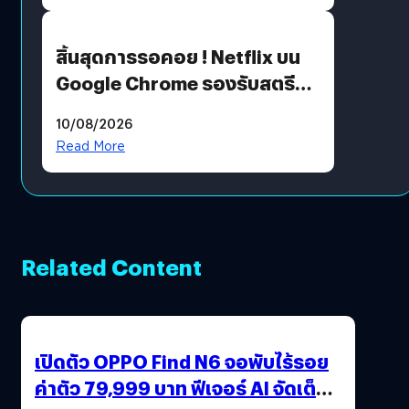
สิ้นสุดการรอคอย ! Netflix บน
Google Chrome รองรับสตรีม
คมชัดระดับ 4K แต่ต้องผ่าน
10/08/2026
เงื่อนไขที่กำหนด
Read More
Related Content
เปิดตัว OPPO Find N6 จอพับไร้รอย
ค่าตัว 79,999 บาท ฟีเจอร์ AI จัดเต็ม