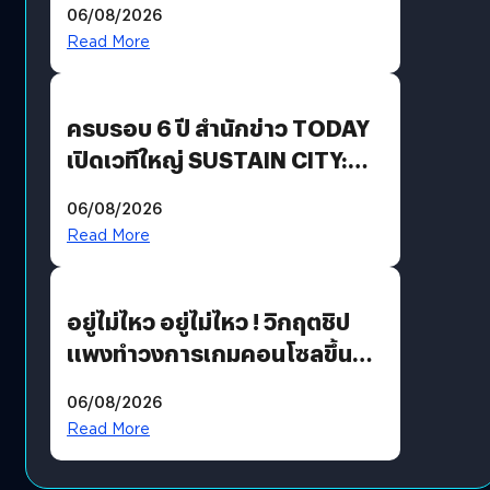
06/08/2026
Revenue เร่งเครื่อง New
Read More
Growth Engine พร้อมจ่าย
ปันผล 0.10 บาท/หุ้น
ครบรอบ 6 ปี สำนักข่าว TODAY
เปิดเวทีใหญ่ SUSTAIN CITY:
THE GREEN TRANSITION ถก
06/08/2026
แนวทางปรับตัวสู่เศรษฐกิจสี
Read More
เขียวอย่างยั่งยืน
อยู่ไม่ไหว อยู่ไม่ไหว ! วิกฤตชิป
แพงทำวงการเกมคอนโซลขึ้น
ราคายับ แบบนี้เกมเมอร์อยู่ยังไง
06/08/2026
?
Read More