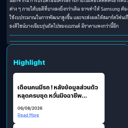
นอกจากนี้ การปรับดีไซน์โครงสร้างภายในเพื่อให้ติดตั้งฮาร์ดแว
ต่าง ๆ ภายใต้บอดีที่บางลงยิ่งกว่าเดิม อาจทำให้ Samsung ต้อ
ใช้งบประมาณในการพัฒนาสูงขึ้น และจะส่งผลให้สมาร์ตโฟนเร
ธงดีไซน์บางเฉียบรุ่นถัดไปของแบรนด์ มีราคาแพงกว่านี้อีก
Highlight
เตือนคนมีรถ ! หลังข้อมูลส่วนตัว
หลุดครบชุด หวั่นมิจฉาชีพ
สวมรอย ล่าสุดพบแล้วเกิดจาก
06/08/2026
รหัสผ่านหลุด ไม่ใช่แฮกเกอร์
Read More