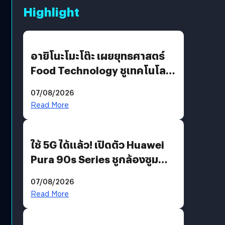
Highlight
อายิโนะโมะโต๊ะ เผยยุทธศาสตร์
Food Technology ชูเทคโนโลยี
“AminoScience” เจาะอินไซต์ผู้
07/08/2026
บริโภคและ B2B
Read More
ใช้ 5G ได้แล้ว! เปิดตัว Huawei
Pura 90s Series ชูกล้องซูม
200 MP ในรุ่นท็อป
07/08/2026
Read More