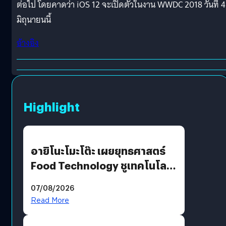
ต่อไป โดยคาดว่า iOS 12 จะเปิดตัวในงาน WWDC 2018 วันที่ 4
มิถุนายนนี้
อ้างอิง
Highlight
อายิโนะโมะโต๊ะ เผยยุทธศาสตร์
Food Technology ชูเทคโนโลยี
“AminoScience” เจาะอินไซต์ผู้
07/08/2026
บริโภคและ B2B
Read More