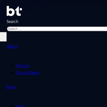
Search
Watch
Playlist
Short & Reels
Read
Tech