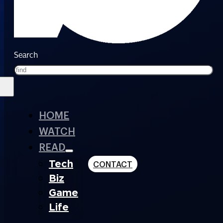
Search
HOME
WATCH
READ
Tech
CONTACT
Biz
Game
Life