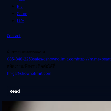
Biz
Game
Life
Contact
ฝ่ายขาย และการตลาด
085-848-2253
sales@shownolimit.com
http://m.me/beart
สมัครงาน/ฝึกงาน ติดต่อได้ที่
hr-ga@shownolimit.com
Read