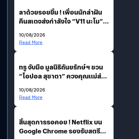
ลาด้วยรอยยิ้ม ! เพื่อนนักล่าฝัน
คืนสเตจส่งกำลังใจ “V11 นะโม”
ยุติฝันสัปดาห์ที่ 9 ท่ามกลางความ
10/08/2026
รักแน่นฮอลล์
Read More
ทรู จับมือ มูลนิธิถันยรักษ์ฯ ชวน
“โอปอล สุชาตา” ควงคุณแม่ส่ง
ต่อแคมเปญ “เต้าต้องตรวจ”
10/08/2026
เติมเต็มความหมายวันแม่ปีนี้
Read More
สิ้นสุดการรอคอย ! Netflix บน
Google Chrome รองรับสตรีม