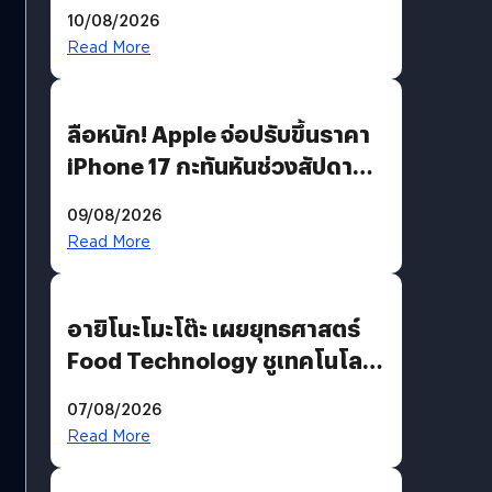
คมชัดระดับ 4K แต่ต้องผ่าน
10/08/2026
เงื่อนไขที่กำหนด
Read More
ลือหนัก! Apple จ่อปรับขึ้นราคา
iPhone 17 กะทันหันช่วงสัปดาห์ที่
10 สิงหาคมนี้
09/08/2026
Read More
อายิโนะโมะโต๊ะ เผยยุทธศาสตร์
Food Technology ชูเทคโนโลยี
“AminoScience” เจาะอินไซต์ผู้
07/08/2026
บริโภคและ B2B
Read More